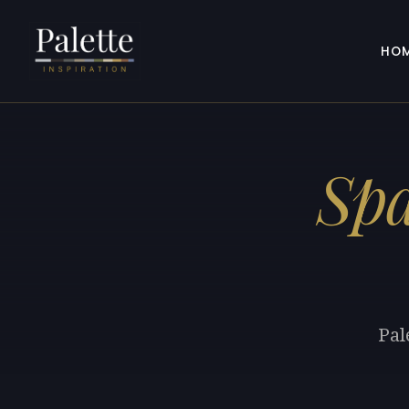
HO
Sp
Pal