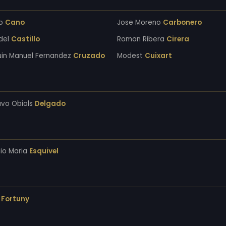
zo
Cano
Jose Moreno
Carbonero
del
Castillo
Roman Ribera
Cirera
in Manuel Fernandez
Cruzado
Modest
Cuixart
vo Obiols
Delgado
io Maria
Esquivel
à
Fortuny