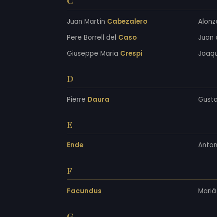
C
Juan Martín
Cabezalero
Alon
Pere Borrell del
Caso
Juan 
Giuseppe Maria
Crespi
Joaqu
D
Pierre
Daura
Gusta
E
Ende
Anton
F
Facundus
Mari
G