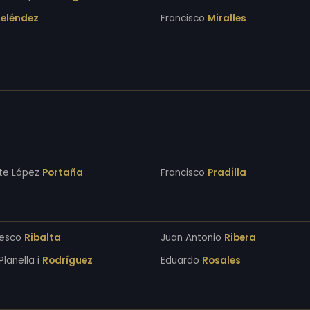
eléndez
Francisco
Miralles
te López
Portaña
Francisco
Pradilla
cesco
Ribalta
Juan Antonio
Ribera
Planella i
Rodríguez
Eduardo
Rosales