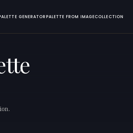
PALETTE GENERATOR
PALETTE FROM IMAGE
COLLECTION
ette
ion.