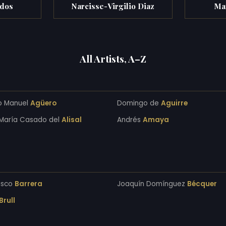
idos
Narcisse-Virgilio Diaz
Ma
All Artists, A–Z
o Manuel
Agüero
Domingo de
Aguirre
María Casado del
Alisal
Andrés
Amaya
isco
Barrera
Joaquín Domínguez
Bécquer
Brull