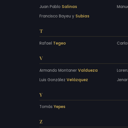
Juan Pablo
Salinas
Manu
Francisco Bayeu y
Subias
T
Rafael
Tegeo
Carlo
V
Armando Montaner
Valdueza
Lore
Luis González
Velázquez
Jenar
Y
Tomás
Yepes
Z