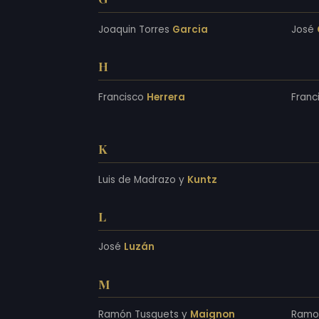
Joaquin Torres
Garcia
José
H
Francisco
Herrera
Franc
K
Luis de Madrazo y
Kuntz
L
José
Luzán
M
Ramón Tusquets y
Maignon
Ramo