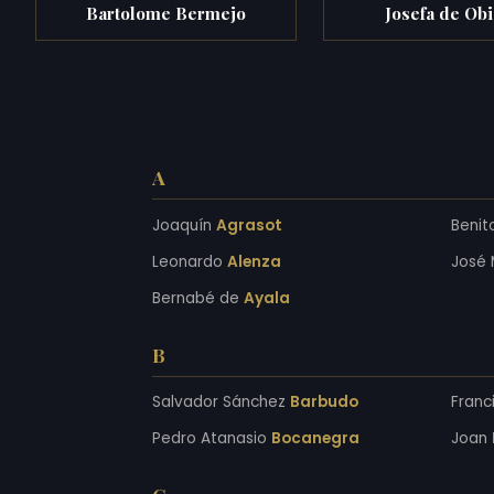
Bartolome Bermejo
Josefa de Ob
A
Joaquín
Agrasot
Benit
Leonardo
Alenza
José 
Bernabé de
Ayala
B
Salvador Sánchez
Barbudo
Franc
Pedro Atanasio
Bocanegra
Joan