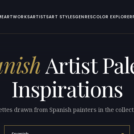
ME
ARTWORKS
ARTISTS
ART STYLES
GENRES
COLOR EXPLORER
anish
Artist Pal
Inspirations
ettes drawn from Spanish painters in the collect