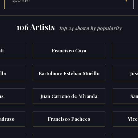
▾
Spanish
106 Artists
top 24 shown by popularity
li
Francisco Goya
lla
Bartolome Esteban Murillo
Jus
as
Juan Carreno de Miranda
San
adrazo
Francisco Pacheco
Vice