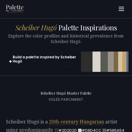
Scheiber Hugó
Palette Inspirations
Explore the color profiles and historical prevalence from
Scheiber Hugó.
Build a palette inspired by Scheiber
✦
Hugó
Open in generator with 10 colors pre-loaded
Scheiber Hugó Master Palette
VEILED PARCHMENT
Scheiber Hugó is a
20th-century
Hungarian
artist
using predominantly
#2D2D2D
#D8D4CC
#585A54