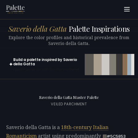
Saverio della Gatta
Palette Inspirations
Explore the color profiles and historical prevalence from
Saverio della Gatta.
Build a palette inspired by Saverio
✦
della Gatta
Open in generator with 10 colors pre-loaded
Saverio della Gatta Master Palette
VEILED PARCHMENT
Saverio della Gatta is a
18th-century
Italian
Romanticism
artist using predominantly
#5C5853