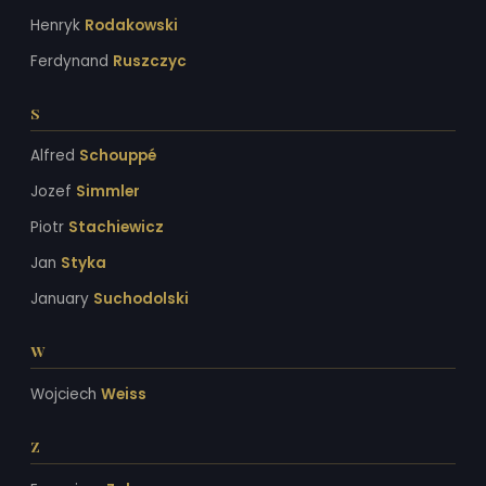
Henryk
Rodakowski
Ferdynand
Ruszczyc
S
Alfred
Schouppé
Jozef
Simmler
Piotr
Stachiewicz
Jan
Styka
January
Suchodolski
W
Wojciech
Weiss
Z