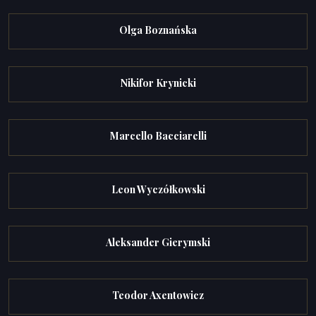
Olga Boznańska
Nikifor Krynicki
Marcello Bacciarelli
Leon Wyczółkowski
Aleksander Gierymski
Teodor Axentowicz