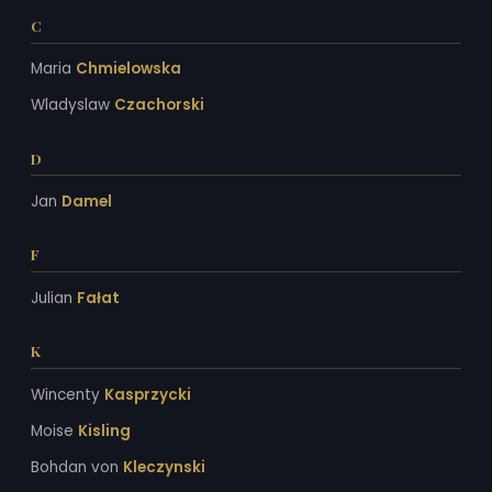
C
Maria
Chmielowska
Wladyslaw
Czachorski
D
Jan
Damel
F
Julian
Fałat
K
Wincenty
Kasprzycki
Moise
Kisling
Bohdan von
Kleczynski