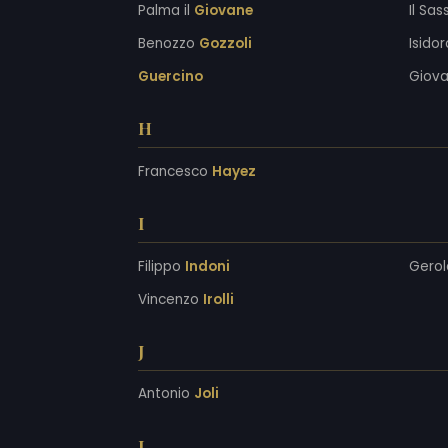
Palma il
Giovane
Il Sa
Benozzo
Gozzoli
Isido
Guercino
Giov
H
Francesco
Hayez
I
Filippo
Indoni
Gero
Vincenzo
Irolli
J
Antonio
Joli
L