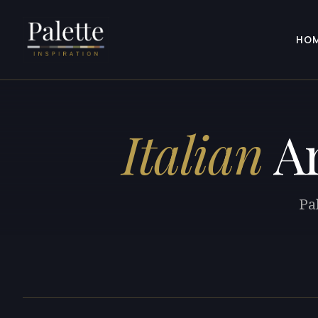
HO
Italian
Ar
Pal