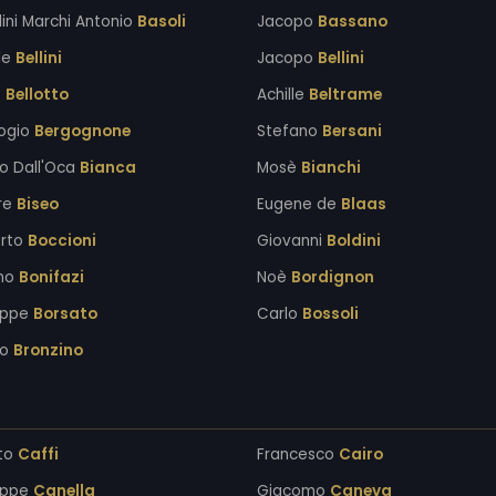
lini Marchi Antonio
Basoli
Jacopo
Bassano
le
Bellini
Jacopo
Bellini
o
Bellotto
Achille
Beltrame
ogio
Bergognone
Stefano
Bersani
o Dall'Oca
Bianca
Mosè
Bianchi
re
Biseo
Eugene de
Blaas
rto
Boccioni
Giovanni
Boldini
ano
Bonifazi
Noè
Bordignon
eppe
Borsato
Carlo
Bossoli
lo
Bronzino
ito
Caffi
Francesco
Cairo
eppe
Canella
Giacomo
Caneva