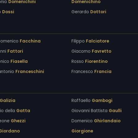
onio
Domenichini
Domenichino
o
Dossi
Gerardo
Dottori
domenico
Facchina
Filippo
Falciatore
anni
Fattori
Giacomo
Favretto
nico
Fiasella
Rosso
Fiorentino
antonio
Franceschini
Francesco
Francia
Galizia
Raffaello
Gambogi
io della
Gatta
Giovanni Battista
Gaulli
Leone
Ghezzi
Domenico
Ghirlandaio
Giordano
Giorgione