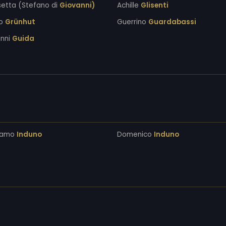
ssetta (Stefano di
Giovanni)
Achille
Glisenti
ro
Grünhut
Guerrino
Guardabassi
anni
Guida
lamo
Induno
Domenico
Induno