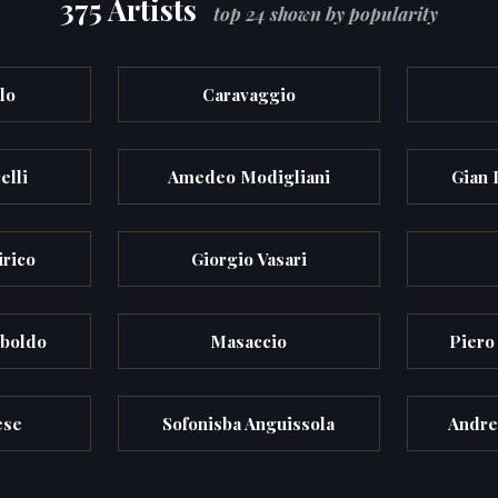
375 Artists
top 24 shown by popularity
lo
Caravaggio
elli
Amedeo Modigliani
Gian 
irico
Giorgio Vasari
mboldo
Masaccio
Piero
ese
Sofonisba Anguissola
Andre