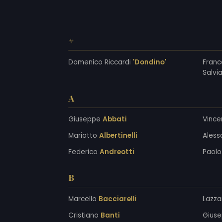
#
Domenico Riccardi
'Dondino'
Franc
Salvia
A
Giuseppe
Abbati
Vinc
Mariotto
Albertinelli
Ales
Federico
Andreotti
Paol
B
Marcello
Bacciarelli
Lazz
Cristiano
Banti
Gius