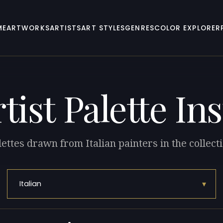
ME
ARTWORKS
ARTISTS
ART STYLES
GENRES
COLOR EXPLORER
tist Palette In
ettes drawn from Italian painters in the collect
▾
Italian