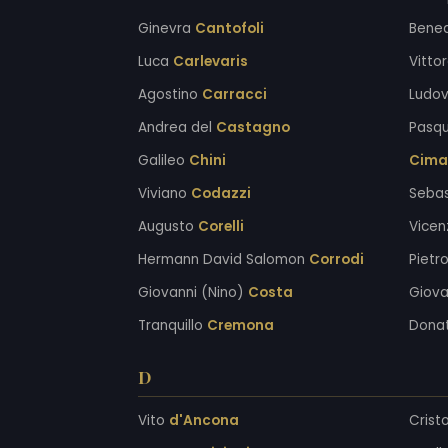
Ginevra
Cantofoli
Bene
Luca
Carlevaris
Vitto
Agostino
Carracci
Ludo
Andrea del
Castagno
Pasq
Galileo
Chini
Cima
Viviano
Codazzi
Seba
Augusto
Corelli
Vicen
Hermann David Salomon
Corrodi
Pietr
Giovanni (Nino)
Costa
Giov
Tranquillo
Cremona
Dona
D
Vito
d'Ancona
Crist