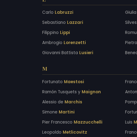
Carlo
Labruzzi
Giuli
Sebastiano
Lazzari
Silve
Filippino
Lippi
Romu
Ambrogio
Lorenzetti
Pietr
Giovanni Battista
Lusieri
Bene
M
Fortunato
Maestosi
Fran
Ramón Tusquets y
Maignon
Anto
Alessio de
Marchis
Pom
Simone
Martini
Fortu
Pier Francesco
Mazzucchelli
Luis
M
Leopoldo
Metlicovitz
Franc