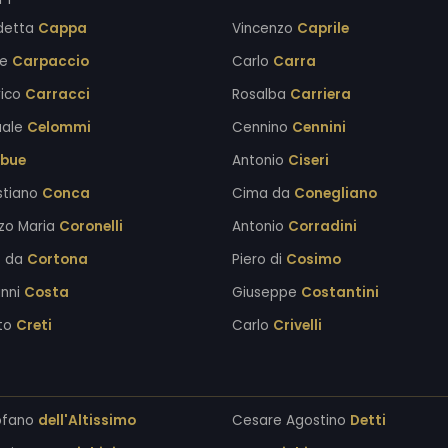
detta
Cappa
Vincenzo
Caprile
re
Carpaccio
Carlo
Carra
vico
Carracci
Rosalba
Carriera
uale
Celommi
Cennino
Cennini
bue
Antonio
Ciseri
stiano
Conca
Cima da
Conegliano
zo Maria
Coronelli
Antonio
Corradini
o da
Cortona
Piero di
Cosimo
anni
Costa
Giuseppe
Costantini
to
Creti
Carlo
Crivelli
ofano
dell'Altissimo
Cesare Agostino
Detti