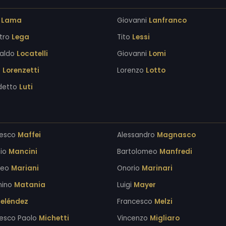
a
Lama
Giovanni
Lanfranco
stro
Lega
Tito
Lessi
aldo
Locatelli
Giovanni
Lomi
o
Lorenzetti
Lorenzo
Lotto
detto
Luti
cesco
Maffei
Alessandro
Magnasco
nio
Mancini
Bartolomeo
Manfredi
peo
Mariani
Onorio
Marinari
nino
Matania
Luigi
Mayer
eléndez
Francesco
Melzi
esco Paolo
Michetti
Vincenzo
Migliaro