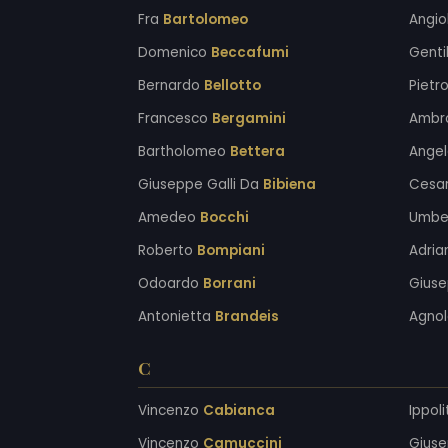
Fra
Bartolomeo
Angio
Domenico
Beccafumi
Genti
Bernardo
Bellotto
Pietr
Francesco
Bergamini
Ambr
Bartholomeo
Bettera
Angel
Giuseppe Galli Da
Bibiena
Cesa
Amedeo
Bocchi
Umbe
Roberto
Bompiani
Adri
Odoardo
Borrani
Gius
Antonietta
Brandeis
Agno
C
Vincenzo
Cabianca
Ippol
Vincenzo
Camuccini
Gius