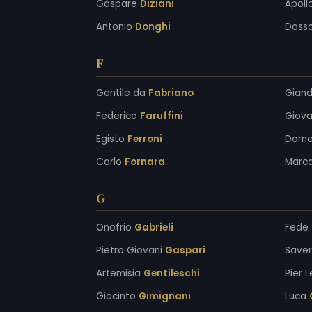
Gaspare
Diziani
Apoll
Antonio
Donghi
Doss
F
Gentile da
Fabriano
Gian
Federico
Faruffini
Giov
Egisto
Ferroni
Dome
Carlo
Fornara
Marc
G
Onofrio
Gabrieli
Fede
Pietro Giovani
Gaspari
Saver
Artemisia
Gentileschi
Pier 
Giacinto
Gimignani
Luca