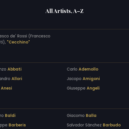
All Artists, A–Z
esco de' Rossi (Francesco
ti),
"Cecchino"
enzo
Abbati
Carlo
Ademollo
sandro
Allori
Jacopo
Amigoni
o
Anesi
Giuseppe
Angeli
aro
Baldi
Giacomo
Balla
eppe
Barberis
Salvador Sánchez
Barbudo