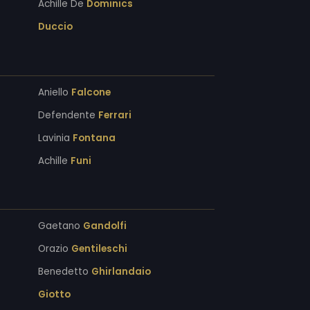
Achille De
Dominics
Duccio
Aniello
Falcone
Defendente
Ferrari
Lavinia
Fontana
Achille
Funi
Gaetano
Gandolfi
Orazio
Gentileschi
Benedetto
Ghirlandaio
Giotto