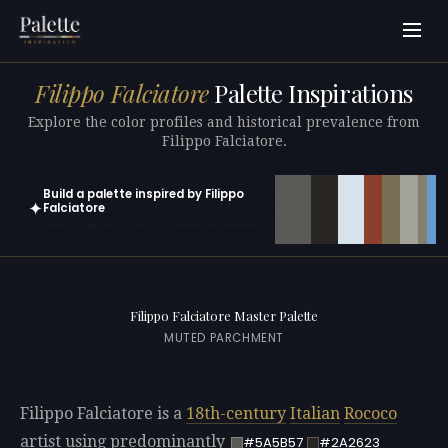
Filippo Falciatore
Palette Inspirations
Explore the color profiles and historical prevalence from
Filippo Falciatore.
Build a palette inspired by Filippo
✦
Falciatore
Open in generator with 10 colors pre-loaded
Filippo Falciatore Master Palette
MUTED PARCHMENT
Filippo Falciatore is a
18th-century
Italian
Rococo
artist using predominantly
#5A5B57
#2A2623