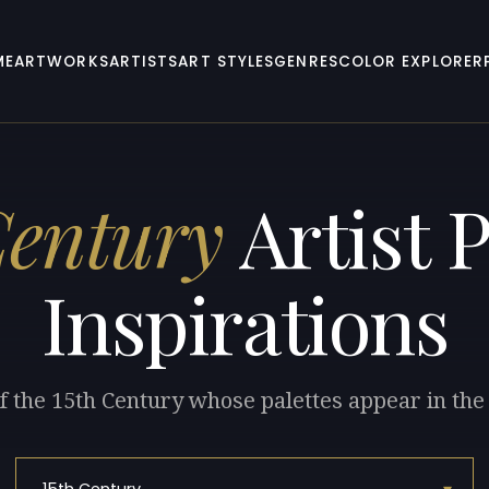
ME
ARTWORKS
ARTISTS
ART STYLES
GENRES
COLOR EXPLORER
Century
Artist P
Inspirations
f the 15th Century whose palettes appear in the 