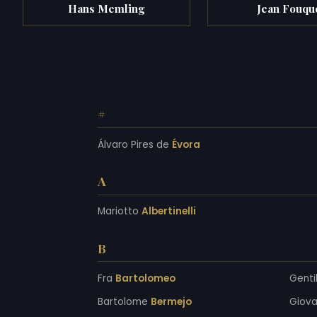
Hans Memling
Jean Fouqu
#
Álvaro Pires de
Évora
A
Mariotto
Albertinelli
B
Fra
Bartolomeo
Genti
Bartolome
Bermejo
Giova