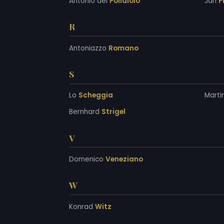
Antonio del
Pollaiolo
Jan
P
R
Antoniazzo
Romano
S
Lo
Scheggia
Marti
Bernhard
Strigel
V
Domenico
Veneziano
W
Konrad
Witz