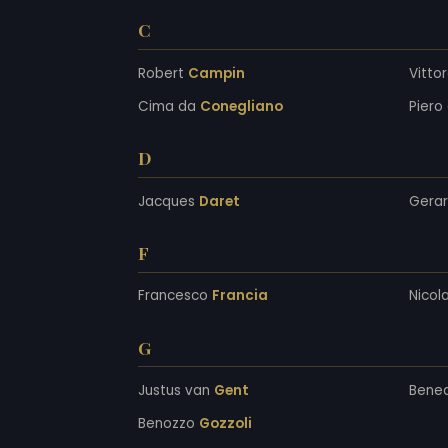
C
Robert
Campin
Vitto
Cima da
Conegliano
Piero
D
Jacques
Daret
Gera
F
Francesco
Francia
Nicol
G
Justus van
Gent
Bene
Benozzo
Gozzoli