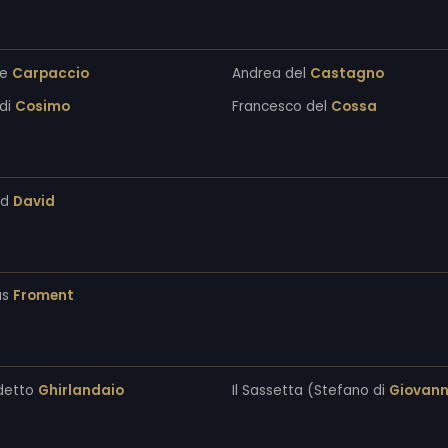
re
Carpaccio
Andrea del
Castagno
 di
Cosimo
Francesco del
Cossa
rd
David
as
Froment
detto
Ghirlandaio
Il Sassetta (Stefano di
Giovann