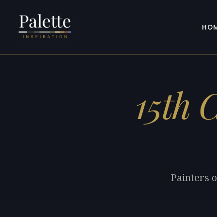
HO
15th 
Painters o