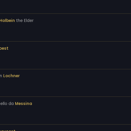
Holbein
the Elder
oest
an
Lochner
ello da
Messina