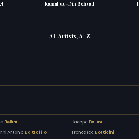
et
Kamal ud-Din Behzad
P
All Artists, A–Z
le
Bellini
Jacopo
Bellini
nni Antonio
Boltraffio
Francesco
Botticini