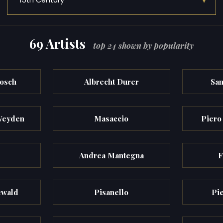
▾
15th Century
69 Artists
top 24 shown by popularity
osch
Albrecht Durer
San
 Weyden
Masaccio
Piero
e
Andrea Mantegna
F
ewald
Pisanello
Pi