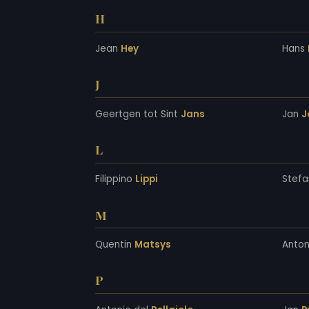
H
Jean
Hey
Hans
J
Geertgen tot Sint
Jans
Jan
J
L
Filippino
Lippi
Stef
M
Quentin
Matsys
Anton
P