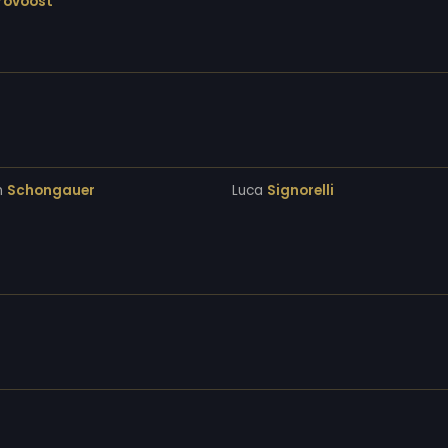
rovoost
n
Schongauer
Luca
Signorelli